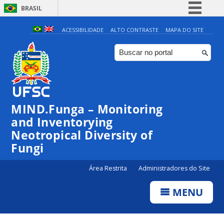
BRASIL
Simplifique!
ACESSIBILIDADE
ALTO CONTRASTE
MAPA DO SITE
Comunica BR
Participe
Acesso à informação
Legislação
MIND.Funga – Monitoring
Canais
and Inventorying
Neotropical Diversity of
Fungi
Área Restrita
Administradores do Site
MENU