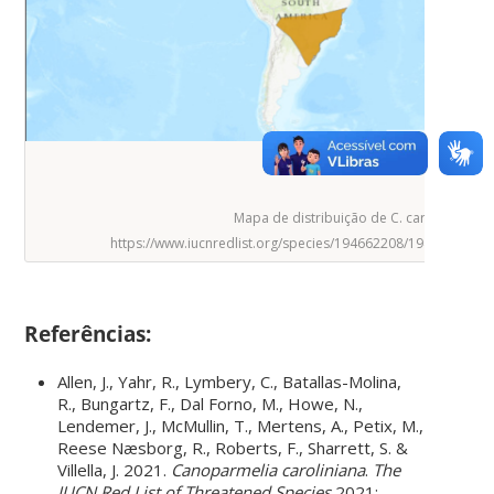
Mapa de distribuição de C. caroliniana.
https://www.iucnredlist.org/species/194662208/194678189#
Referências:
Allen, J., Yahr, R., Lymbery, C., Batallas-Molina,
R., Bungartz, F., Dal Forno, M., Howe, N.,
Lendemer, J., McMullin, T., Mertens, A., Petix, M.,
Reese Næsborg, R., Roberts, F., Sharrett, S. &
Villella, J. 2021.
Canoparmelia caroliniana
.
The
IUCN Red List of Threatened Species
2021: