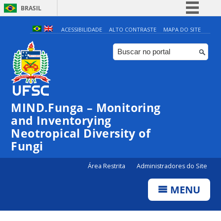
BRASIL
Simplifique!
ACESSIBILIDADE
ALTO CONTRASTE
MAPA DO SITE
Comunica BR
Participe
Acesso à informação
Legislação
MIND.Funga – Monitoring
Canais
and Inventorying
Neotropical Diversity of
Fungi
Área Restrita
Administradores do Site
MENU