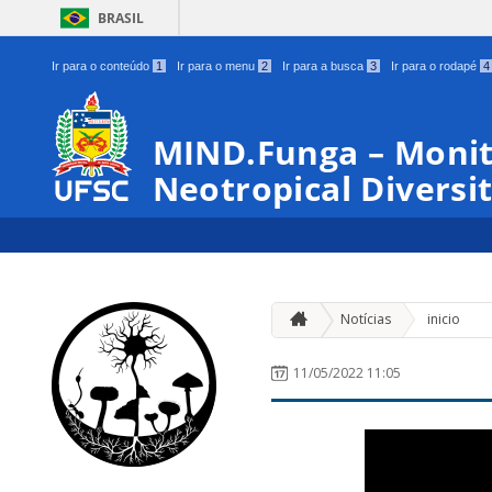
BRASIL
Ir para o conteúdo
1
Ir para o menu
2
Ir para a busca
3
Ir para o rodapé
4
MIND.Funga – Monit
Neotropical Diversit
Notícias
inicio
11/05/2022 11:05