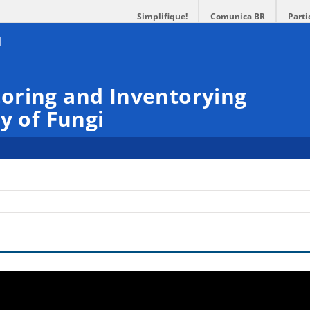
Simplifique!
Comunica BR
Parti
oring and Inventorying
y of Fungi