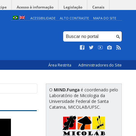
cipe
Acesso à informação
Legislação
Canais
ACESSIBILIDADE
ALTO CONTRASTE
MAPA DO SITE
Área Restrita
Administradores do Site
O
MIND.Funga
é coordenado pelo
Laboratório de Micologia da
Universidade Federal de Santa
Catarina, MICOLAB/UFSC.