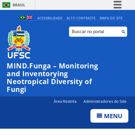
BRASIL
Simplifique!
ACESSIBILIDADE
ALTO CONTRASTE
MAPA DO SITE
Comunica BR
Participe
Acesso à informação
Legislação
MIND.Funga – Monitoring
Canais
and Inventorying
Neotropical Diversity of
Fungi
Área Restrita
Administradores do Site
MENU