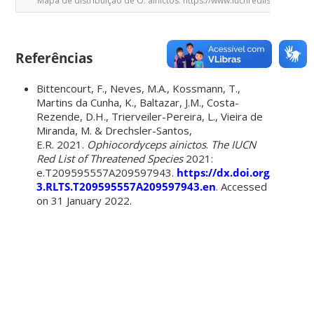
Mapa de distribuição de O. ainictos. https://www.iucnredlist.org/sp
Referências
Bittencourt, F., Neves, M.A., Kossmann, T.,
Martins da Cunha, K., Baltazar, J.M., Costa-
Rezende, D.H., Trierveiler-Pereira, L., Vieira de
Miranda, M. & Drechsler-Santos,
E.R. 2021.
Ophiocordyceps ainictos
.
The IUCN
Red List of Threatened Species
2021:
e.T209595557A209597943.
https://dx.doi.org/10.230
3.RLTS.T209595557A209597943.en
. Accessed
on 31 January 2022.