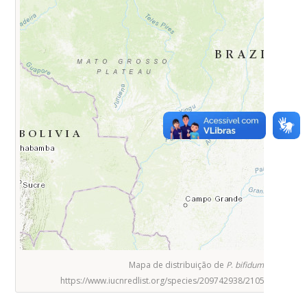
Mapa de distribuição de
P
.
bifidum
.
https://www.iucnredlist.org/species/209742938/210566572#ta