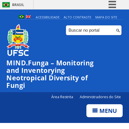
BRASIL
Simplifique!
ACESSIBILIDADE
ALTO CONTRASTE
MAPA DO SITE
Comunica BR
Participe
Acesso à informação
Legislação
MIND.Funga – Monitoring
Canais
and Inventorying
Neotropical Diversity of
Fungi
Área Restrita
Administradores do Site
MENU