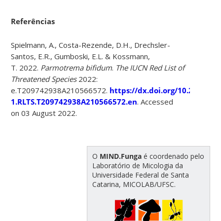
Referências
Spielmann, A., Costa-Rezende, D.H., Drechsler-
Santos, E.R., Gumboski, E.L. & Kossmann,
T. 2022.
Parmotrema bifidum
.
The IUCN Red List of
Threatened Species
2022:
e.T209742938A210566572.
https://dx.doi.org/10.2305/IU
1.RLTS.T209742938A210566572.en
. Accessed
on 03 August 2022.
O
MIND.Funga
é coordenado pelo
Laboratório de Micologia da
Universidade Federal de Santa
Catarina, MICOLAB/UFSC.